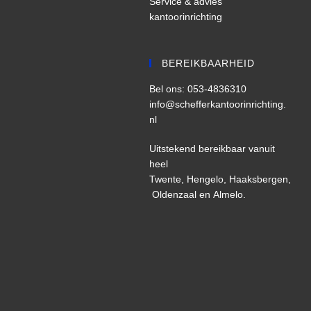
Service & advies
kantoorinrichting
BEREIKBAARHEID
Bel ons: 053-4836310
info@schefferkantoorinrichting.
nl
Uitstekend bereikbaar vanuit
heel
Twente,
Hengelo,
Haaksbergen,
Oldenzaal
en
Almelo
.