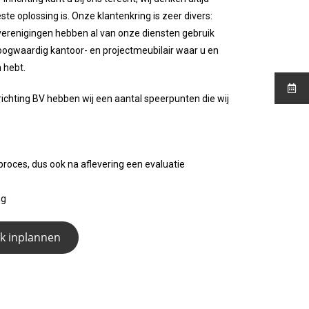
ste oplossing is.
Onze klantenkring is zeer divers:
verenigingen hebben al van onze diensten gebruik
oogwaardig kantoor- en projectmeubilair waar u en
n hebt.
richting BV hebben wij een aantal speerpunten die wij
roces, dus ook na aflevering een evaluatie
ng
ek inplannen