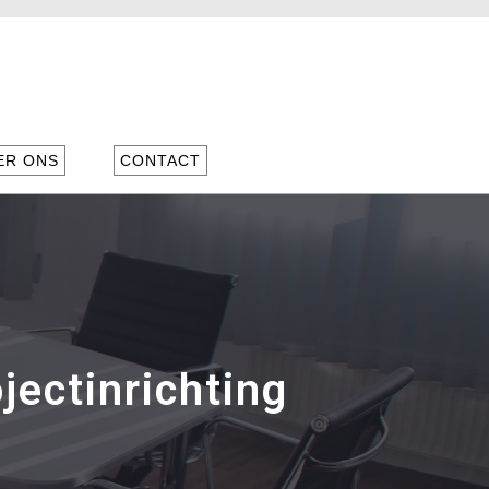
ER ONS
CONTACT
jectinrichting