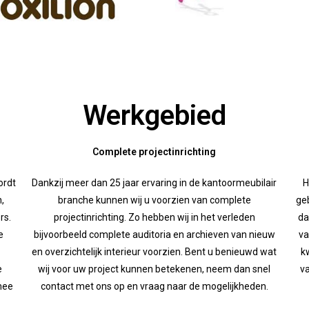
Werkgebied
Complete projectinrichting
ordt
Dankzij meer dan 25 jaar ervaring in de kantoormeubilair
H
,
branche kunnen wij u voorzien van complete
geb
rs.
projectinrichting. Zo hebben wij in het verleden
da
e
bijvoorbeeld complete auditoria en archieven van nieuw
va
en overzichtelijk interieur voorzien. Bent u benieuwd wat
k
e
wij voor uw project kunnen betekenen, neem dan snel
va
 mee
contact met ons op en vraag naar de mogelijkheden.