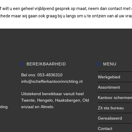
wilt u een geheel vrijblijvend gesprek op maat, neem dan contact met on
hede maar wij gaan ook graag bij u langs om u te ontzien van al uw vr
BEREIKBAARHEID
MENU
Bel ons: 053-4836310
Werkgebied
info@schefferkantoorinrichting.nl
Assortiment
Uitstekend bereikbaar vanuit heel
Kantoor scherme
Twente,
Hengelo,
Haaksbergen,
Old
hting
enzaal
en
Almelo
.
Zit sta bureau
Gerealiseerd
Contact